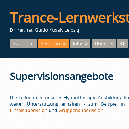
Trance-Lernwerkst
Dr. rer.nat. Guido Kusak, Leipzig
Startseite
Seminare
Infos
Über...
Supervisionsangebote
Die Teilnehmer unserer Hypnotherapie-Ausbildung k
weiter Unterstützung erhalten - zum Beispiel i
Einzelsupervision
und
Gruppensupervision
.